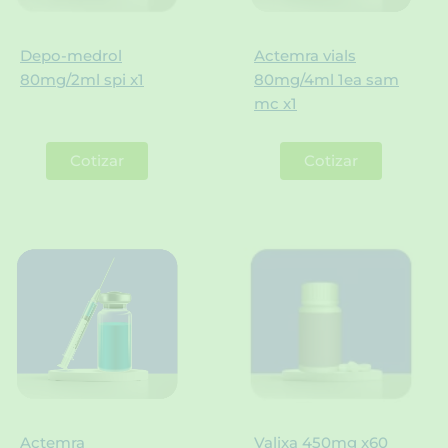
Depo-medrol
Actemra vials
80mg/2ml spi x1
80mg/4ml 1ea sam
mc x1
Cotizar
Cotizar
Actemra
Valixa 450mg x60