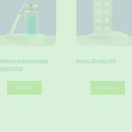
phatrex metotrexato
Arava 20 mg x30
mg/2ml x1
Cotizar
Cotizar