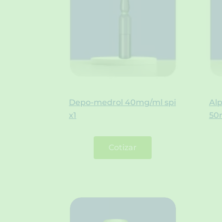
Depo-medrol 40mg/ml spi
Al
x1
50
Cotizar