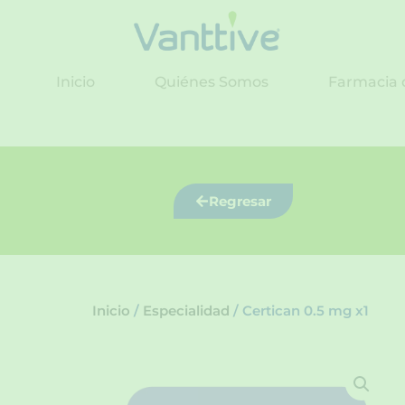
Ir
al
contenido
Inicio
Quiénes Somos
Farmacia 
Regresar
Inicio
/
Especialidad
/ Certican 0.5 mg x1