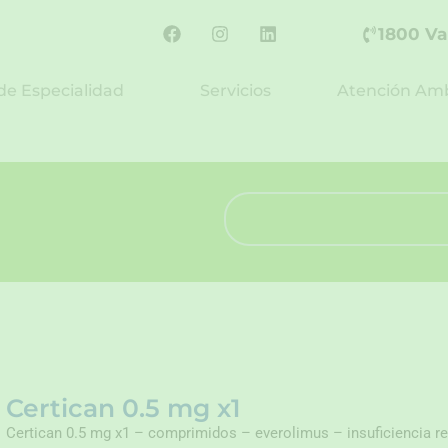
F
I
L
1800 Va
a
n
i
c
s
n
e
t
k
de Especialidad
Servicios
Atención Amb
b
a
e
o
g
d
o
r
i
k
a
n
m
Search
Certican 0.5 mg x1
Certican 0.5 mg x1 – comprimidos – everolimus – insuficiencia re