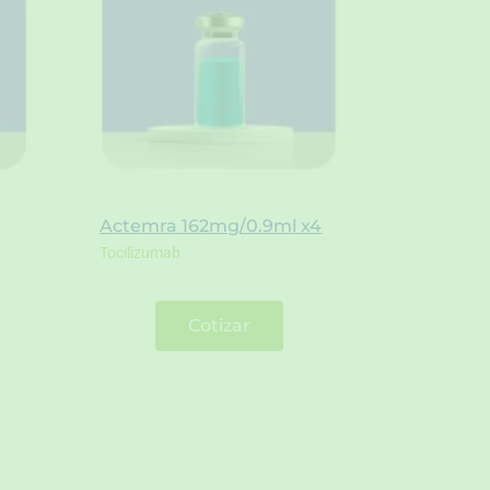
Actemra 162mg/0.9ml x4
Tocilizumab
Cotizar