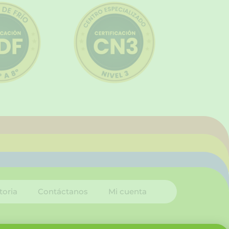
toria
Contáctanos
Mi cuenta
I
L