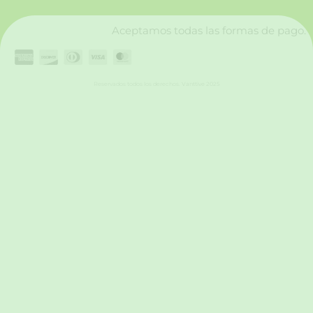
m
Aceptamos todas las formas de pago.
Reservados todos los derechos. Vanttive 2025