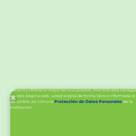
Política de Cookies y Tratamiento de Datos Personal
Vanttive utiliza cookies en este sitio para mejorar la experiencia
usuario y ofrecer el mejor servicio posible. Mientras está naveg
en esta página web, usted acepta de forma libre e informada el
de cookie, así como la
Protección de Datos Personales
de la
institución.