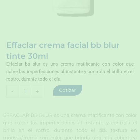
Effaclar crema facial bb blur
tinte 30ml
Effaclar bb blur es una crema matificante con color que
cubre las imperfecciones al instante y controla el brillo en el
rostro, durante todo el día.
Effaclar
Cotizar
-
+
crema
facial
bb
blur
EFFACLAR BB BLUR es una crema matificante con color
tinte
que cubre las imperfecciones al instante y controla el
30ml
brillo en el rostro, durante todo el día. textura en
cantidad
mousse/crema con color que brinda una alta cobertura