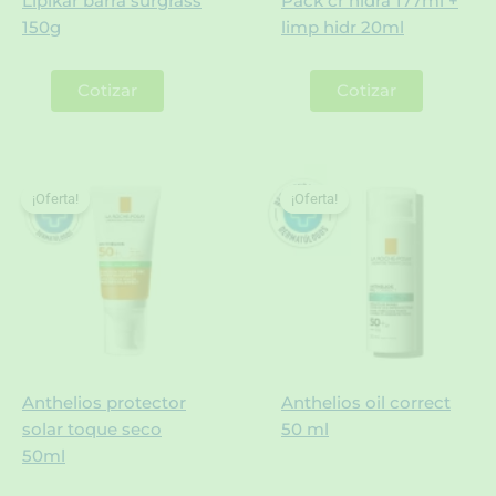
Lipikar barra surgrass
Pack cr hidra 177ml +
150g
limp hidr 20ml
Cotizar
Cotizar
¡Oferta!
¡Oferta!
¡Oferta!
¡Oferta!
Anthelios protector
Anthelios oil correct
solar toque seco
50 ml
50ml