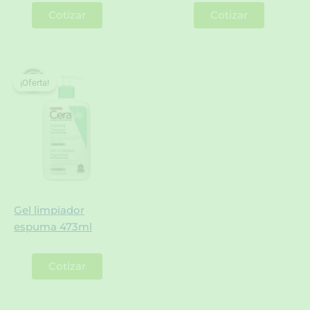
Cotizar
Cotizar
¡Oferta!
¡Oferta!
Gel limpiador
espuma 473ml
Cotizar