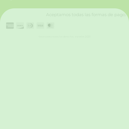
k
a
n
m
Aceptamos todas las formas de pago.
Reservados todos los derechos. Vanttive 2025