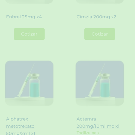
Enbrel 25mg x4
Cimzia 200mg x2
Cotizar
Cotizar
Alphatrex
Actemra
metotrexato
200mg/10ml mc x1
Tocilizumab
50mg/2ml x1