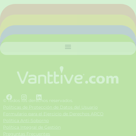
F
I
L
a
n
i
© Todos los derechos reservados.
c
s
n
Políticas de Protección de Datos del Usuario
e
t
k
Formulario para el Ejercicio de Derechos ARCO
b
a
e
Política Anti-Soborno
o
g
d
Política Integral de Gestión
o
r
i
Preguntas Frecuentes