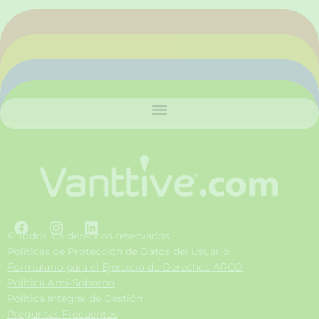
F
I
L
a
n
i
© Todos los derechos reservados.
c
s
n
Políticas de Protección de Datos del Usuario
e
t
k
Formulario para el Ejercicio de Derechos ARCO
b
a
e
Política Anti-Soborno
o
g
d
Política Integral de Gestión
o
r
i
Preguntas Frecuentes