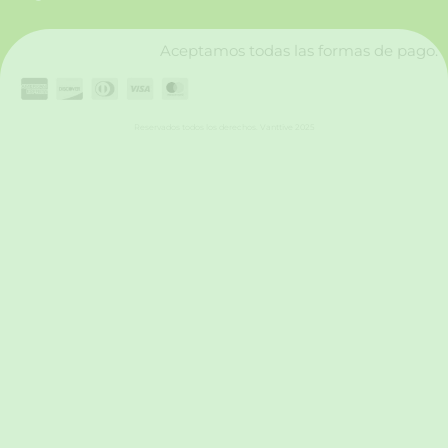
k
a
n
m
Aceptamos todas las formas de pago.
Reservados todos los derechos. Vanttive 2025