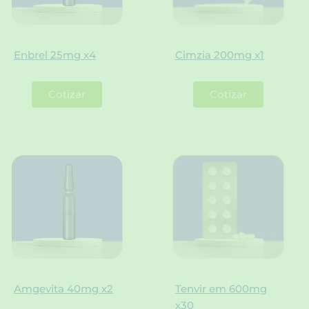
Enbrel 25mg x4
Cimzia 200mg x1
Cotizar
Cotizar
Amgevita 40mg x2
Tenvir em 600mg
x30