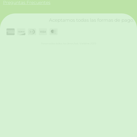
Preguntas Frecuentes
k
a
n
m
Aceptamos todas las formas de pago.
Reservados todos los derechos. Vanttive 2025