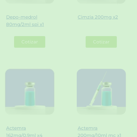
Depo-medrol
Cimzia 200mg x2
80mg/2ml spi x1
Cotizar
Cotizar
Actemra
Actemra
162mg/0.9ml x4
200mg/10ml mc x1