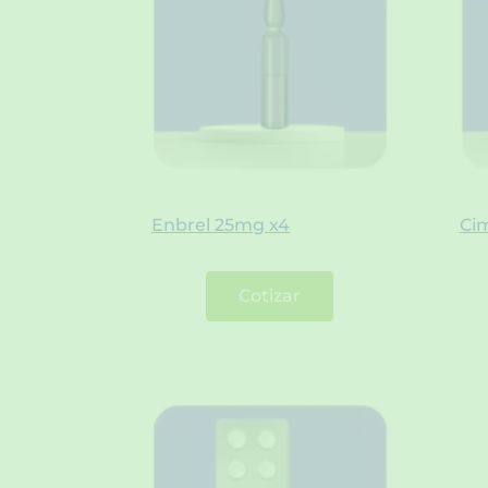
Enbrel 25mg x4
Ci
Cotizar