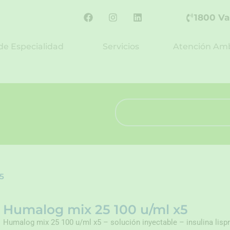
F
I
L
1800 Va
a
n
i
c
s
n
e
t
k
de Especialidad
Servicios
Atención Amb
b
a
e
o
g
d
o
r
i
k
a
n
m
Search
5
Humalog mix 25 100 u/ml x5
Humalog mix 25 100 u/ml x5 – solución inyectable – insulina lisp