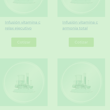
Infusión vitamina c
Infusión vitamina c
relax ejecutivo
armonia total
Cotizar
Cotizar