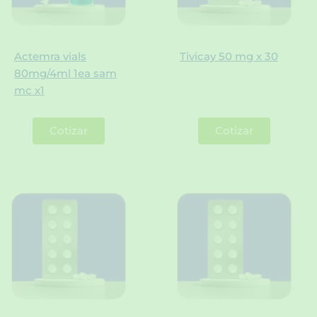
Actemra vials
Tivicay 50 mg x 30
80mg/4ml 1ea sam
mc x1
Cotizar
Cotizar