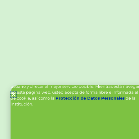
Política de Cookies y Tratamiento de Datos Personal
Vanttive utiliza cookies en este sitio para mejorar la experiencia
usuario y ofrecer el mejor servicio posible. Mientras está naveg
en esta página web, usted acepta de forma libre e informada el
de cookie, así como la
Protección de Datos Personales
de la
institución.