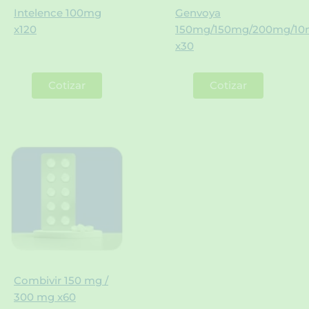
Intelence 100mg
Genvoya
x120
150mg/150mg/200mg/1
x30
Cotizar
Cotizar
Combivir 150 mg /
300 mg x60