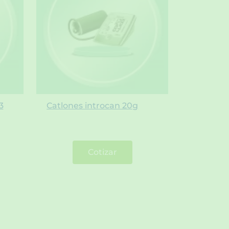
3
Catlones introcan 20g
Cotizar