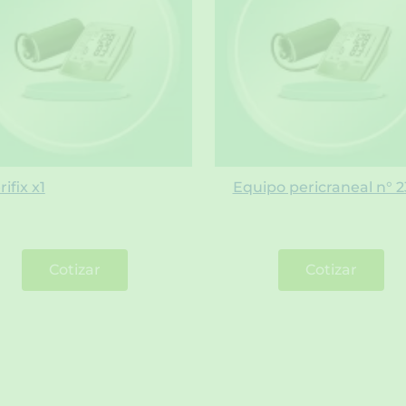
rifix x1
Equipo pericraneal n° 2
Cotizar
Cotizar