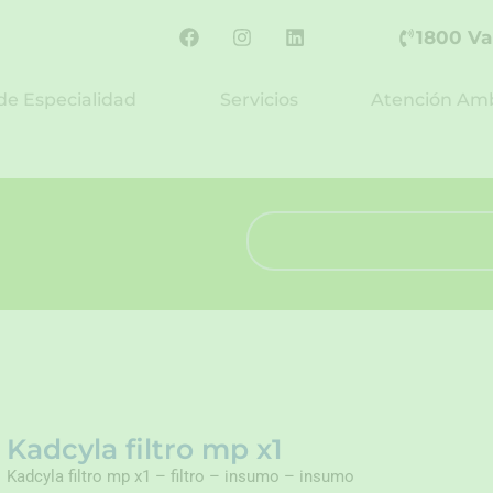
F
I
L
1800 Va
a
n
i
c
s
n
e
t
k
de Especialidad
Servicios
Atención Amb
b
a
e
o
g
d
o
r
i
k
a
n
m
Search
Kadcyla filtro mp x1
Kadcyla filtro mp x1 – filtro – insumo – insumo