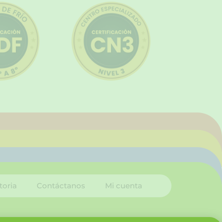
toria
Contáctanos
Mi cuenta
I
L