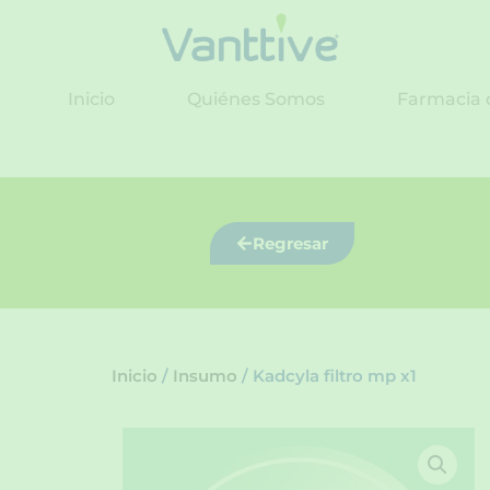
Ir
al
contenido
Inicio
Quiénes Somos
Farmacia 
Regresar
Inicio
/
Insumo
/ Kadcyla filtro mp x1