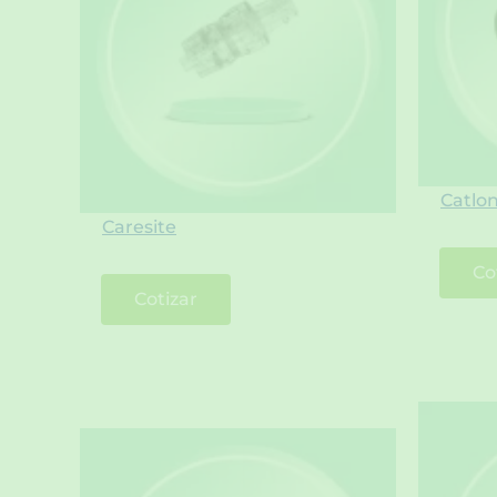
Catlo
Caresite
Co
Cotizar