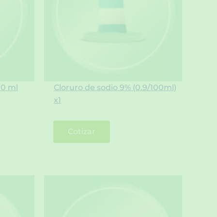
00 ml
Cloruro de sodio 9% (0.9/100ml)
x1
Cotizar