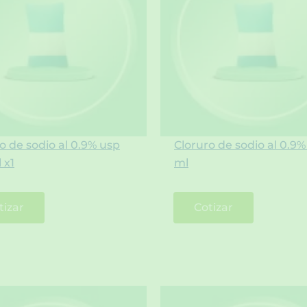
o de sodio al 0.9% usp
Cloruro de sodio al 0.9%
 x1
ml
tizar
Cotizar