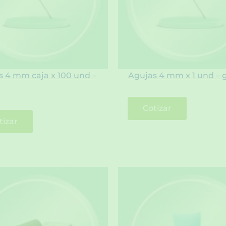
s 4 mm caja x 100 und –
Agujas 4 mm x 1 und – 
Cotizar
tizar