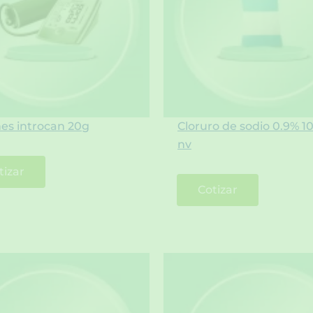
nes introcan 20g
Cloruro de sodio 0.9% 1
nv
tizar
Cotizar