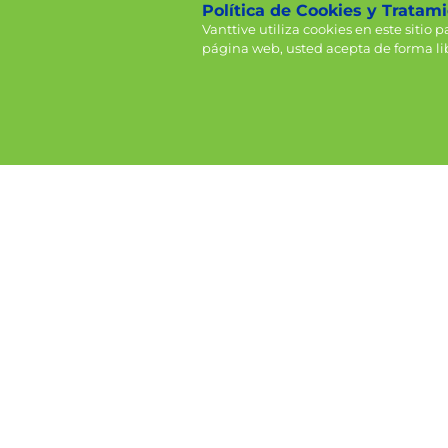
Política de Cookies y Tratam
Vanttive utiliza cookies en este sitio 
página web, usted acepta de forma lib
Equipo
Equipo pericraneal n 23 i.b
Co
Cotizar