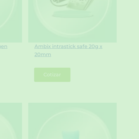
gen
Ambix intrastick safe 20g x
20mm
Cotizar