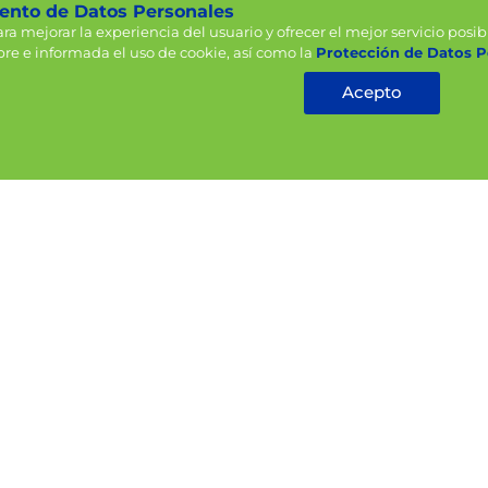
iento de Datos Personales
para mejorar la experiencia del usuario y ofrecer el mejor servicio pos
re e informada el uso de cookie, así como la
Protección de Datos P
Acepto
 pericraneal n° 23
Equipo primario para 
5000 xl
tizar
Cotizar