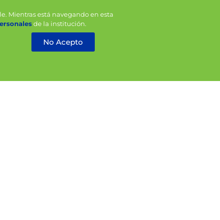
ible. Mientras está navegando en esta
ersonales
de la institución.
No Acepto
bomba
Equipo venoclisis nipro x 1
unidad
Cotizar