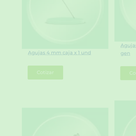
Aguja
Agujas 4 mm caja x 1 und
gen
Cotizar
Co