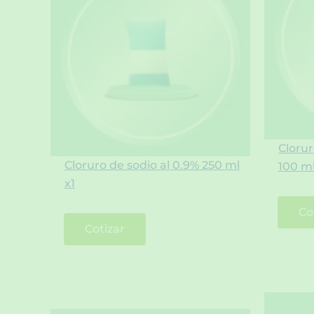
Clorur
Cloruro de sodio al 0.9% 250 ml
100 ml
x1
Co
Cotizar