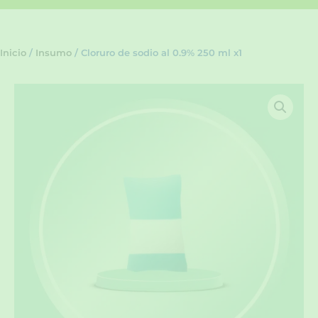
Inicio
/
Insumo
/ Cloruro de sodio al 0.9% 250 ml x1