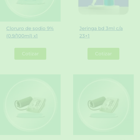
Cloruro de sodio 9%
Jeringa bd 3ml c/a
(0.9/100ml) x1
23×1
Cotizar
Cotizar