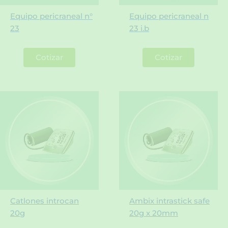
Equipo pericraneal n°
Equipo pericraneal n
23
23 i.b
Cotizar
Cotizar
Catlones introcan
Ambix intrastick safe
20g
20g x 20mm