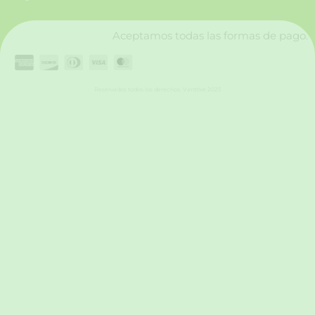
k
a
n
m
Aceptamos todas las formas de pago.
Reservados todos los derechos. Vanttive 2025