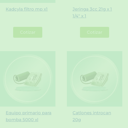
Kadcyla filtro mp x1
Jeringa 3cc 21g x 1
1/4″ x 1
Cotizar
Cotizar
Equipo primario para
Catlones introcan
bomba 5000 xl
20g