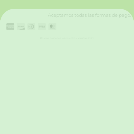
k
a
n
m
Aceptamos todas las formas de pago.
Reservados todos los derechos. Vanttive 2025