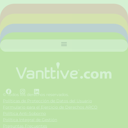
F
I
L
a
n
i
© Todos los derechos reservados.
c
s
n
Políticas de Protección de Datos del Usuario
e
t
k
Formulario para el Ejercicio de Derechos ARCO
b
a
e
Política Anti-Soborno
o
g
d
Política Integral de Gestión
o
r
i
Preguntas Frecuentes