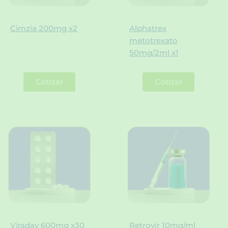
Cimzia 200mg x2
Alphatrex
metotrexato
50mg/2ml x1
Cotizar
Cotizar
Viraday 600mg x30
Retrovir 10mg/ml