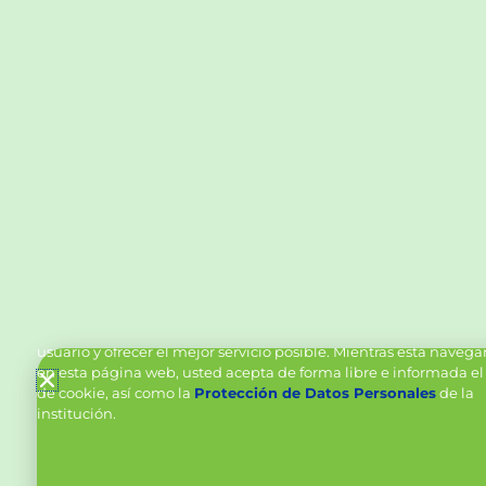
Política de Cookies y Tratamiento de Datos Personal
Vanttive utiliza cookies en este sitio para mejorar la experiencia
usuario y ofrecer el mejor servicio posible. Mientras está naveg
en esta página web, usted acepta de forma libre e informada el
de cookie, así como la
Protección de Datos Personales
de la
institución.