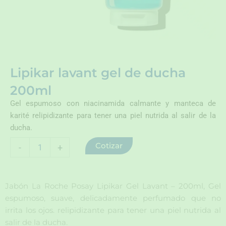
Lipikar lavant gel de ducha
200ml
Gel espumoso con niacinamida calmante y manteca de
karité relipidizante para tener una piel nutrida al salir de la
ducha.
Lipikar
Cotizar
-
+
lavant
gel
de
ducha
Jabón La Roche Posay Lipikar Gel Lavant – 200ml, Gel
200ml
espumoso, suave, delicadamente perfumado que no
cantidad
irrita los ojos. relipidizante para tener una piel nutrida al
salir de la ducha.