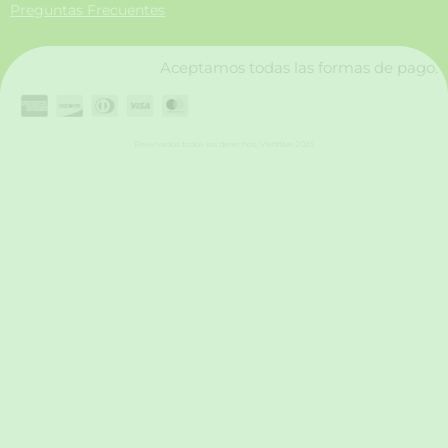
Preguntas Frecuentes
k
a
n
m
Aceptamos todas las formas de pago.
Reservados todos los derechos. Vanttive 2025