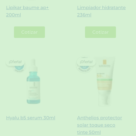
Lipikar baume ap+
Limpiador hidratante
200ml
236ml
Cotizar
Cotizar
¡Oferta!
¡Oferta!
¡Oferta!
¡Oferta!
Hyalu b5 serum 30ml
Anthelios protector
solar toque seco
tinte 50ml