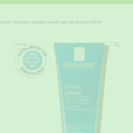
Inicio
/
Dermo
/ Lipikar lavant gel de ducha 200ml
¡Oferta!