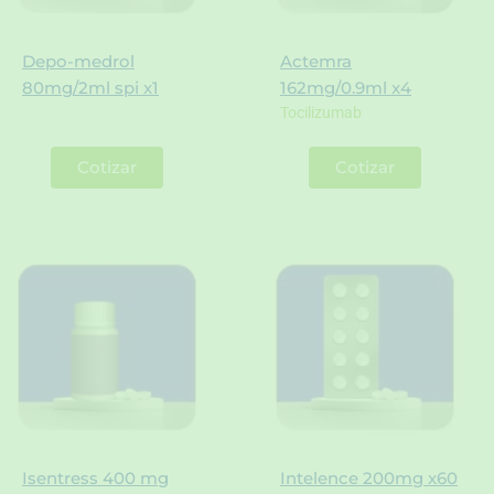
Depo-medrol
Actemra
80mg/2ml spi x1
162mg/0.9ml x4
Tocilizumab
Cotizar
Cotizar
Isentress 400 mg
Intelence 200mg x60