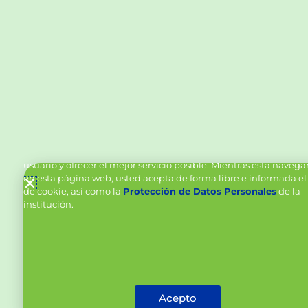
Política de Cookies y Tratamiento de Datos Personal
Vanttive utiliza cookies en este sitio para mejorar la experiencia
usuario y ofrecer el mejor servicio posible. Mientras está naveg
en esta página web, usted acepta de forma libre e informada el
de cookie, así como la
Protección de Datos Personales
de la
institución.
Acepto