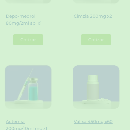
Depo-medrol
Cimzia 200mg x2
80mg/2ml spi x1
Cotizar
Cotizar
Actemra
Valixa 450mg x60
200mg/10ml mc x1