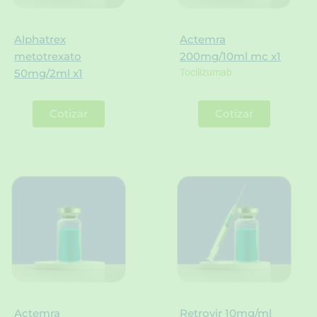
Alphatrex
Actemra
metotrexato
200mg/10ml mc x1
Tocilizumab
50mg/2ml x1
Cotizar
Cotizar
Actemra
Retrovir 10mg/ml