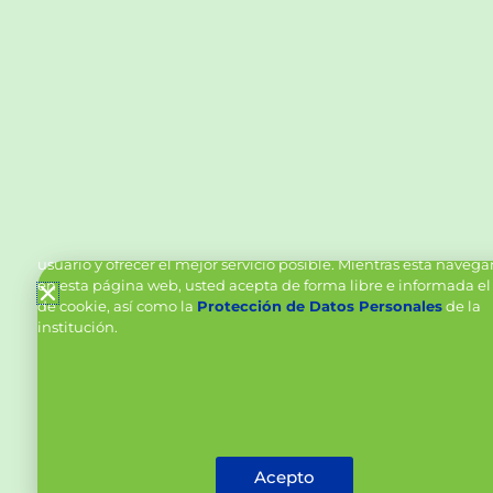
Política de Cookies y Tratamiento de Datos Personal
Vanttive utiliza cookies en este sitio para mejorar la experiencia
usuario y ofrecer el mejor servicio posible. Mientras está naveg
en esta página web, usted acepta de forma libre e informada el
de cookie, así como la
Protección de Datos Personales
de la
institución.
Acepto