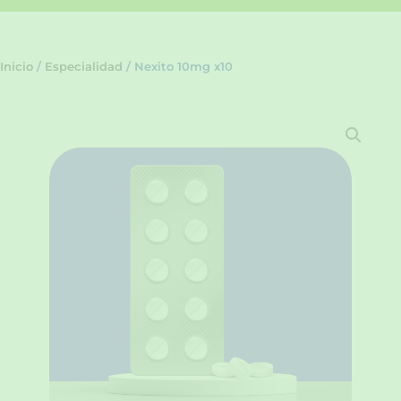
Inicio
/
Especialidad
/ Nexito 10mg x10