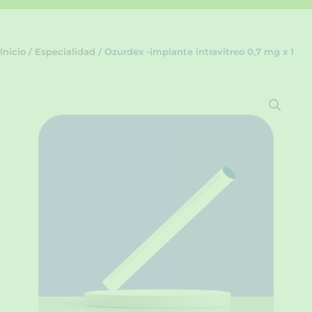
Inicio
/
Especialidad
/ Ozurdex -implante intravitreo 0,7 mg x 1