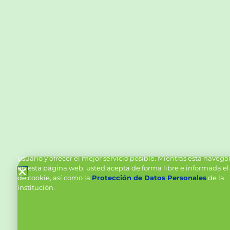
Política de Cookies y Tratamiento de Datos Personal
Vanttive utiliza cookies en este sitio para mejorar la experiencia
usuario y ofrecer el mejor servicio posible. Mientras está naveg
en esta página web, usted acepta de forma libre e informada el
de cookie, así como la
Protección de Datos Personales
de la
institución.