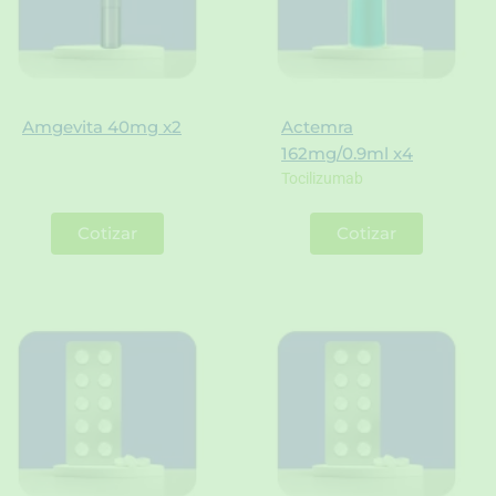
Amgevita 40mg x2
Actemra
162mg/0.9ml x4
Tocilizumab
Cotizar
Cotizar