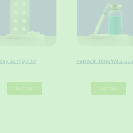
icay 50 mg x 30
Retrovir 10mg/ml 5×20 
Cotizar
Cotizar