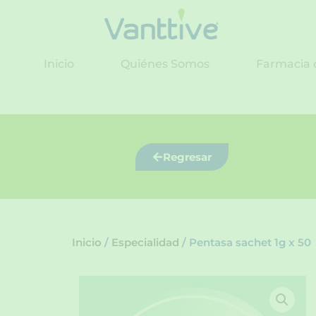
Ir
al
contenido
Inicio
Quiénes Somos
Farmacia 
Regresar
Inicio
/
Especialidad
/ Pentasa sachet 1g x 50