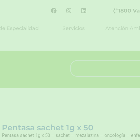
F
I
L
1800 Va
a
n
i
c
s
n
e
t
k
de Especialidad
Servicios
Atención Amb
b
a
e
o
g
d
o
r
i
k
a
n
m
Search
Pentasa sachet 1g x 50
Pentasa sachet 1g x 50 – sachet – mezalazina – oncología – enf