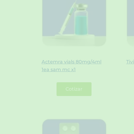
Actemra vials 80mg/4ml
Tiv
1ea sam mc x1
Cotizar