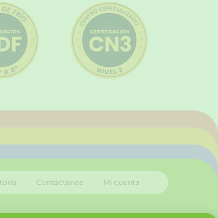
toria
Contáctanos
Mi cuenta
I
L