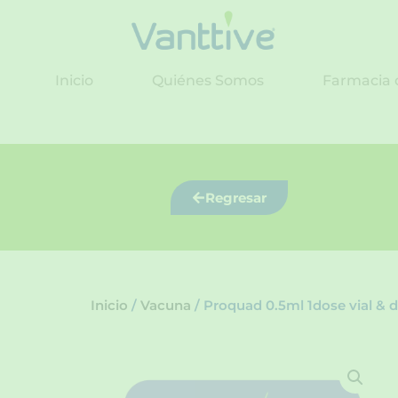
Ir
al
contenido
Inicio
Quiénes Somos
Farmacia 
Regresar
Inicio
/
Vacuna
/ Proquad 0.5ml 1dose vial & di