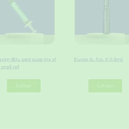
xim 80u ped susp iny x1
Euvax-b, fco. X 0.5ml.
 prell ref
Cotizar
Cotizar