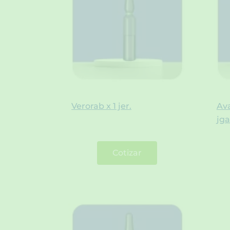
Verorab x 1 jer.
Ava
jga
Cotizar