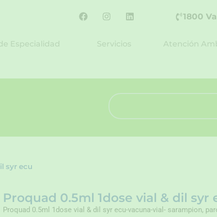
F
I
L
1800 Va
a
n
i
c
s
n
e
t
k
de Especialidad
Servicios
Atención Amb
b
a
e
o
g
d
o
r
i
k
a
n
m
Search
l syr ecu
Proquad 0.5ml 1dose vial & dil syr
Proquad 0.5ml 1dose vial & dil syr ecu-vacuna-vial- sarampion, paro