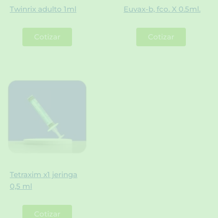
Twinrix adulto 1ml
Euvax-b, fco. X 0.5ml.
Cotizar
Cotizar
Tetraxim x1 jeringa
0,5 ml
Cotizar