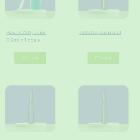
Havrix 720 junior
Rotateq susp oral
0.5ml x 1 dosis
Cotizar
Cotizar