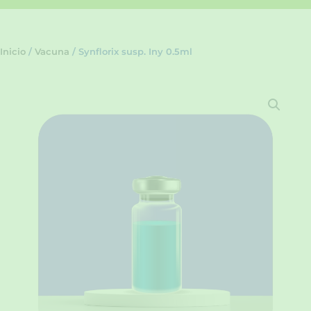
Inicio
/
Vacuna
/ Synflorix susp. Iny 0.5ml