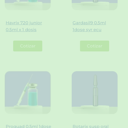
Havrix 720 junior
Gardasil9 0.5ml
0.5ml x 1 dosis
1dose syr ecu
Cotizar
Cotizar
Proquad 0.5ml 1dose
Rotarix susp oral