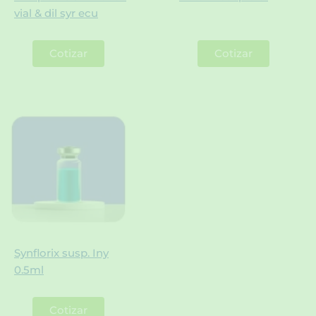
vial & dil syr ecu
Cotizar
Cotizar
Synflorix susp. Iny
0.5ml
Cotizar