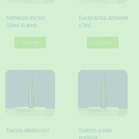
Menactra iny fco
Euvax-b fco. Ampolla
0.5ml x1 amp
x 1ml.
Cotizar
Cotizar
Twinrix adulto 1ml
Typhim vi jrga
prellena