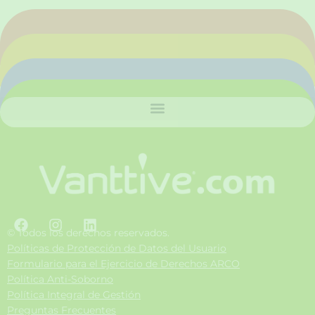
F
I
L
a
n
i
© Todos los derechos reservados.
c
s
n
Políticas de Protección de Datos del Usuario
e
t
k
Formulario para el Ejercicio de Derechos ARCO
b
a
e
Política Anti-Soborno
o
g
d
Política Integral de Gestión
o
r
i
Preguntas Frecuentes