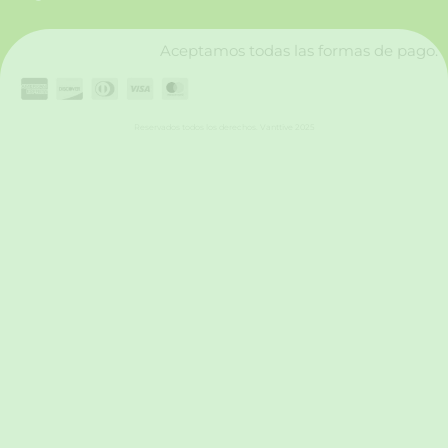
k
a
n
m
Aceptamos todas las formas de pago.
Reservados todos los derechos. Vanttive 2025