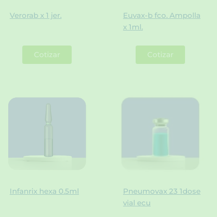
Verorab x 1 jer.
Euvax-b fco. Ampolla
x 1ml.
Cotizar
Cotizar
Infanrix hexa 0.5ml
Pneumovax 23 1dose
vial ecu