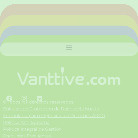
F
I
L
a
n
i
© Todos los derechos reservados.
c
s
n
Políticas de Protección de Datos del Usuario
e
t
k
Formulario para el Ejercicio de Derechos ARCO
b
a
e
Política Anti-Soborno
o
g
d
Política Integral de Gestión
o
r
i
Preguntas Frecuentes