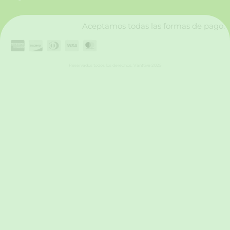
k
a
n
m
Aceptamos todas las formas de pago.
Reservados todos los derechos. Vanttive 2025