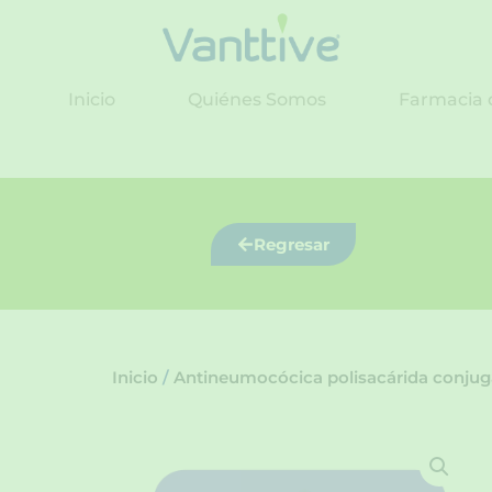
Ir
al
contenido
Inicio
Quiénes Somos
Farmacia 
Regresar
Inicio
/
Antineumocócica polisacárida conjuga