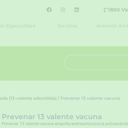
F
I
L
1800 Va
a
n
i
c
s
n
e
t
k
de Especialidad
Servicios
Atención Amb
b
a
e
o
g
d
o
r
i
k
a
n
m
Search
da (13-valente adsorbida)
/ Prevenar 13 valente vacuna
Prevenar 13 valente vacuna
Prevenar 13 valente-vacuna-ampolla-antineumocócica polisacárida