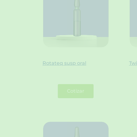
Rotateq susp oral
Twi
Cotizar