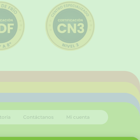
toria
Contáctanos
Mi cuenta
I
L