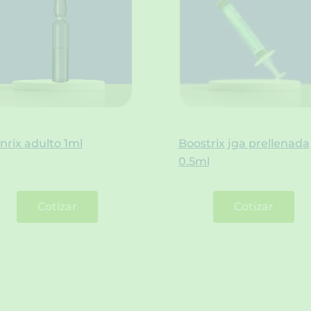
nrix adulto 1ml
Boostrix jga prellenada
0.5ml
Cotizar
Cotizar