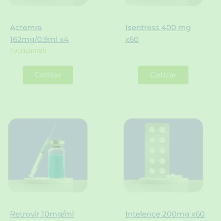
Actemra
Isentress 400 mg
162mg/0.9ml x4
x60
Tocilizumab
Cotizar
Cotizar
Retrovir 10mg/ml
Intelence 200mg x60