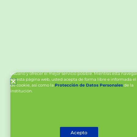
Política de Cookies y Tratamiento de Datos Personal
Vanttive utiliza cookies en este sitio para mejorar la experiencia
usuario y ofrecer el mejor servicio posible. Mientras está naveg
en esta página web, usted acepta de forma libre e informada el
de cookie, así como la
Protección de Datos Personales
de la
institución.
Acepto