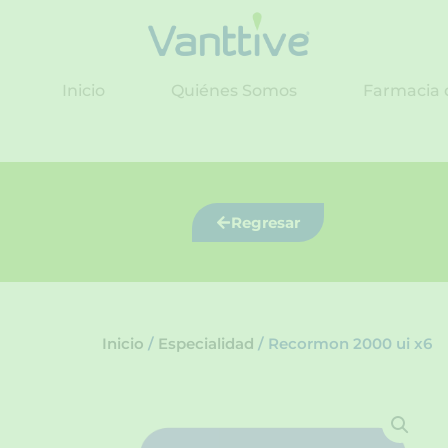
Ir
al
contenido
Inicio
Quiénes Somos
Farmacia 
Regresar
Inicio
/
Especialidad
/ Recormon 2000 ui x6