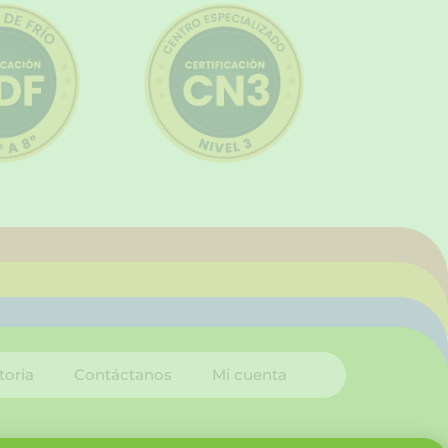
toria
Contáctanos
Mi cuenta
I
L