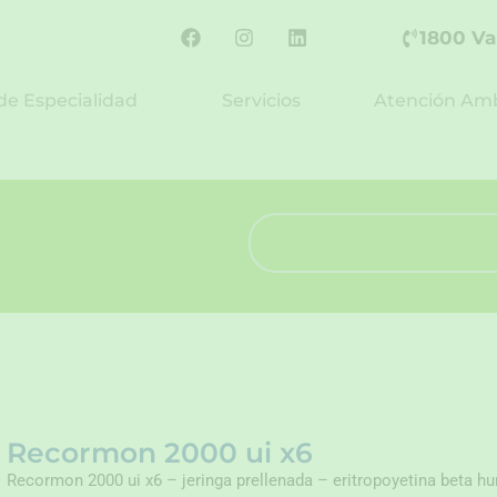
F
I
L
1800 Va
a
n
i
c
s
n
e
t
k
de Especialidad
Servicios
Atención Amb
b
a
e
o
g
d
o
r
i
k
a
n
m
Search
Recormon 2000 ui x6
Recormon 2000 ui x6 – jeringa prellenada – eritropoyetina beta h