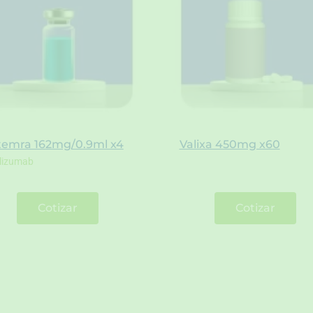
temra 162mg/0.9ml x4
Valixa 450mg x60
ilizumab
Cotizar
Cotizar