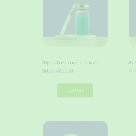
Alphatrex metotrexato
Ac
50mg/2ml x1
Toc
Cotizar