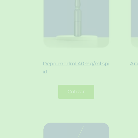
Depo-medrol 40mg/ml spi
Ar
x1
Cotizar