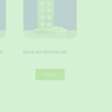
x4
Tenvir em 600mg x30
Cotizar