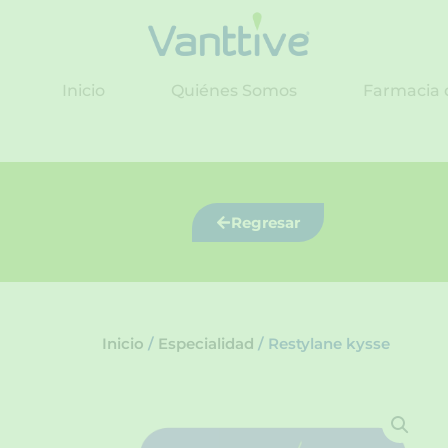
Ir
al
contenido
Inicio
Quiénes Somos
Farmacia 
Regresar
Inicio
/
Especialidad
/ Restylane kysse