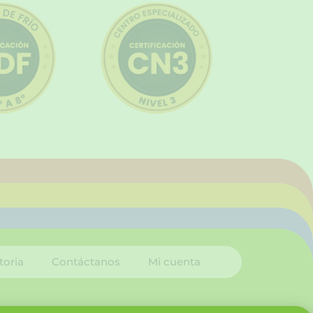
toria
Contáctanos
Mi cuenta
I
L