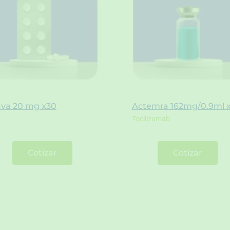
ava 20 mg x30
Actemra 162mg/0.9ml 
Tocilizumab
Cotizar
Cotizar