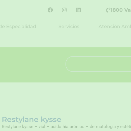
F
I
L
1800 Va
a
n
i
c
s
n
e
t
k
de Especialidad
Servicios
Atención Amb
b
a
e
o
g
d
o
r
i
k
a
n
m
Search
Restylane kysse
Restylane kysse – vial – acido hialurónico – dermatología y estét