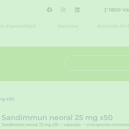
F
I
L
1800 Va
a
n
i
c
s
n
e
t
k
de Especialidad
Servicios
Atención Amb
b
a
e
o
g
d
o
r
i
k
a
n
m
Search
mg x50
Sandimmun neoral 25 mg x50
Sandimmun neoral 25 mg x50 – cápsulas – ciclosporina microemul