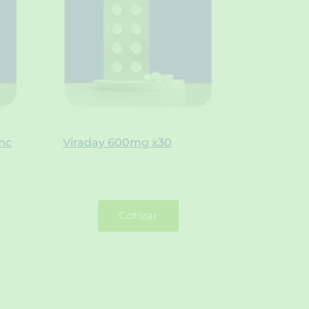
mc
Viraday 600mg x30
Cotizar