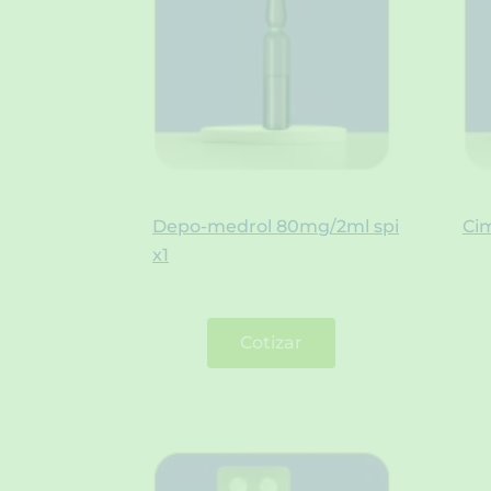
Depo-medrol 80mg/2ml spi
Ci
x1
Cotizar