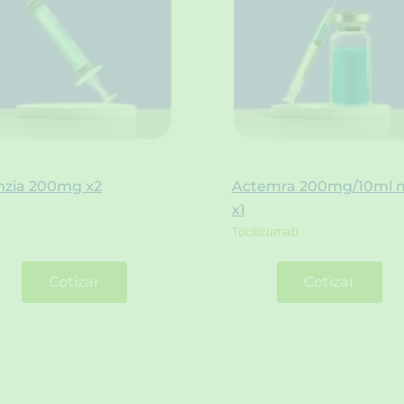
mzia 200mg x2
Actemra 200mg/10ml 
x1
Tocilizumab
Cotizar
Cotizar