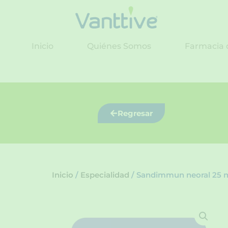
Ir
al
contenido
Inicio
Quiénes Somos
Farmacia 
Regresar
Inicio
/
Especialidad
/ Sandimmun neoral 25 