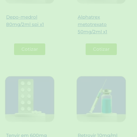
Depo-medrol
Alphatrex
80mg/2ml spi x1
metotrexato
50mg/2ml x1
Cotizar
Cotizar
Tenvir em 600mg
Retrovir 10mg/ml