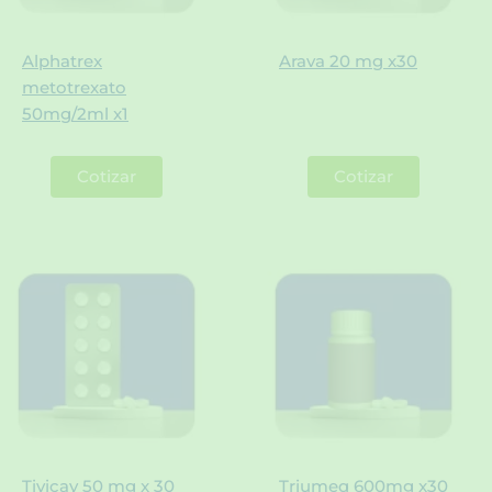
Alphatrex
Arava 20 mg x30
metotrexato
50mg/2ml x1
Cotizar
Cotizar
Tivicay 50 mg x 30
Triumeq 600mg x30