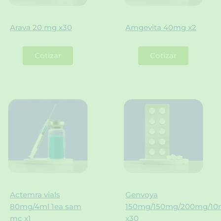
Arava 20 mg x30
Amgevita 40mg x2
Cotizar
Cotizar
Actemra vials
Genvoya
80mg/4ml 1ea sam
150mg/150mg/200mg/1
mc x1
x30