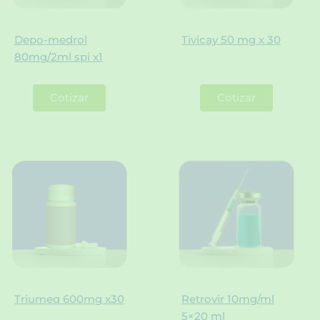
Depo-medrol
Tivicay 50 mg x 30
80mg/2ml spi x1
Cotizar
Cotizar
Triumeq 600mg x30
Retrovir 10mg/ml
5×20 ml