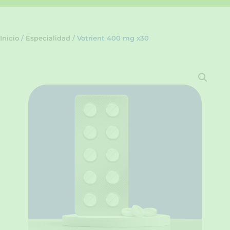
Inicio
/
Especialidad
/ Votrient 400 mg x30