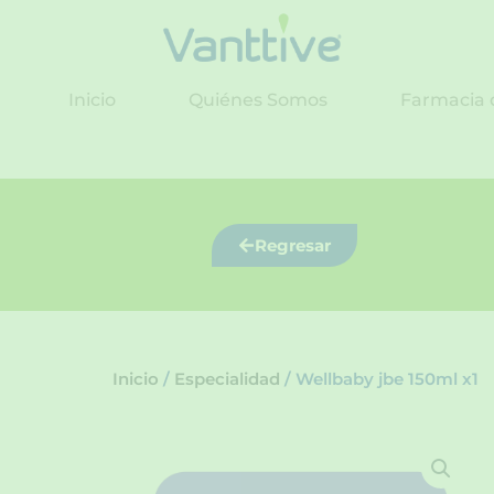
Ir
al
contenido
Inicio
Quiénes Somos
Farmacia 
Regresar
Inicio
/
Especialidad
/ Wellbaby jbe 150ml x1