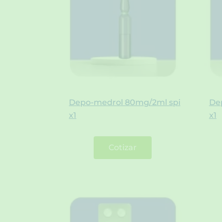
Depo-medrol 80mg/2ml spi
De
x1
x1
Cotizar