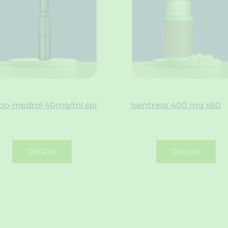
po-medrol 40mg/ml spi
Isentress 400 mg x60
Cotizar
Cotizar