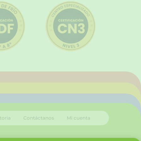
toria
Contáctanos
Mi cuenta
I
L