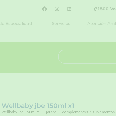
F
I
L
1800 Va
a
n
i
c
s
n
e
t
k
de Especialidad
Servicios
Atención Amb
b
a
e
o
g
d
o
r
i
k
a
n
m
Search
Wellbaby jbe 150ml x1
Wellbaby jbe 150ml x1 – jarabe – complementos / suplementos