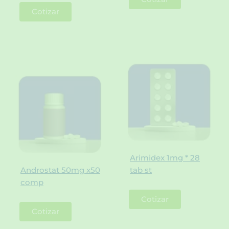
Cotizar
Arimidex 1mg * 28
Androstat 50mg x50
tab st
comp
Cotizar
Cotizar