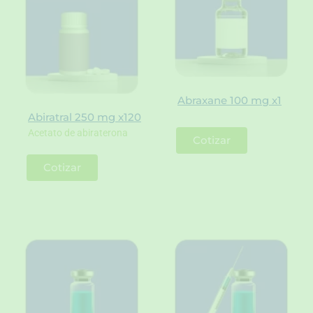
Abraxane 100 mg x1
Abiratral 250 mg x120
Acetato de abiraterona
Cotizar
Cotizar