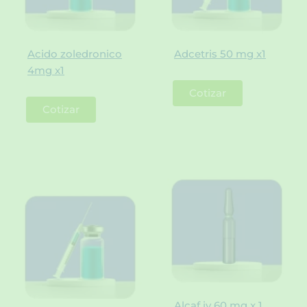
Acido zoledronico
Adcetris 50 mg x1
4mg x1
Cotizar
Cotizar
Alcaf iv 60 mg x 1