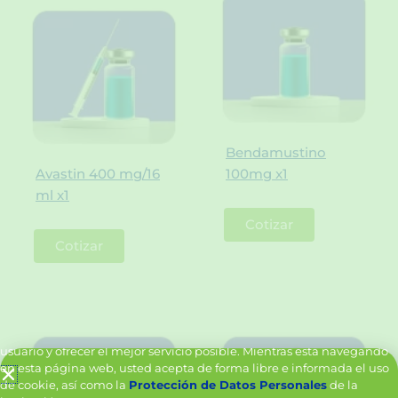
Bendamustino
Avastin 400 mg/16
100mg x1
ml x1
Cotizar
Cotizar
Política de Cookies y Tratamiento de Datos Personales
Vanttive utiliza cookies en este sitio para mejorar la experiencia del
usuario y ofrecer el mejor servicio posible. Mientras está navegando
en esta página web, usted acepta de forma libre e informada el uso
de cookie, así como la
Protección de Datos Personales
de la