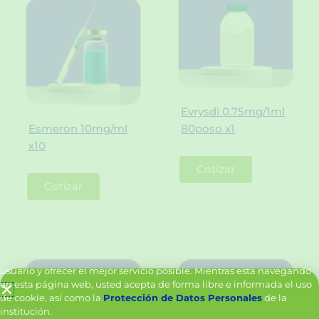
Evrysdi 0.75mg/1ml
Esmeron 10mg/ml
80poso x1
x10
Cotizar
Cotizar
Política de Cookies y Tratamiento de Datos Personales
Vanttive utiliza cookies en este sitio para mejorar la experiencia del
usuario y ofrecer el mejor servicio posible. Mientras está navegando
en esta página web, usted acepta de forma libre e informada el uso
de cookie, así como la
Protección de Datos Personales
de la
institución.