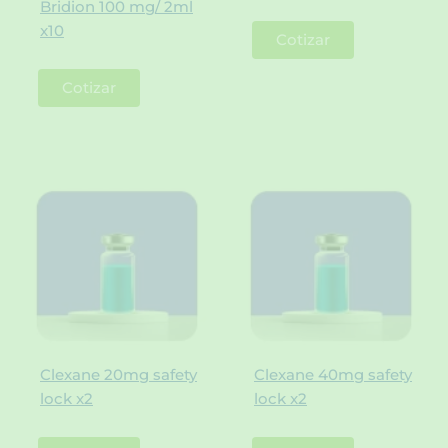
Bridion 100 mg/ 2ml
x10
Cotizar
Cotizar
Clexane 20mg safety
Clexane 40mg safety
lock x2
lock x2