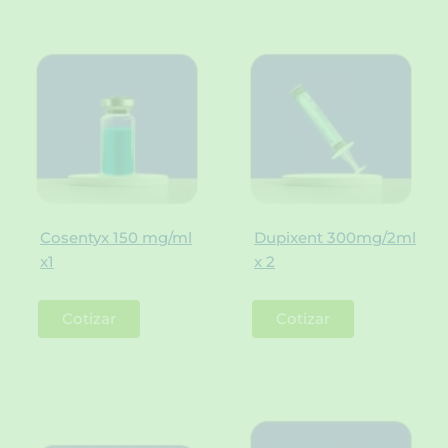
Cosentyx 150 mg/ml
Dupixent 300mg/2ml
x1
x 2
Cotizar
Cotizar