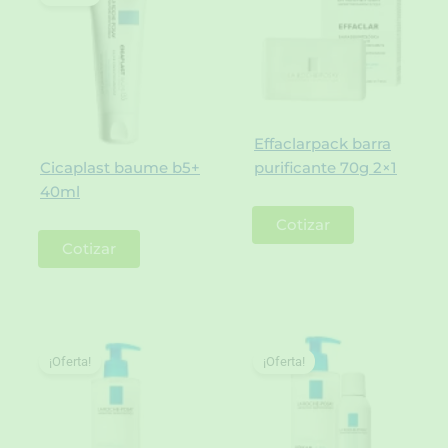
Effaclarpack barra
Cicaplast baume b5+
purificante 70g 2×1
40ml
Cotizar
Cotizar
¡Oferta!
¡Oferta!