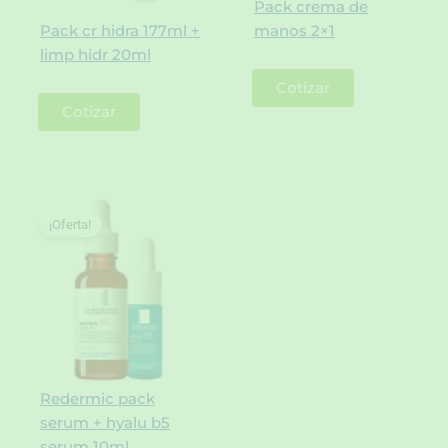
Pack crema de
Pack cr hidra 177ml +
manos 2×1
limp hidr 20ml
Cotizar
Cotizar
¡Oferta!
Redermic pack
serum + hyalu b5
serum 10ml