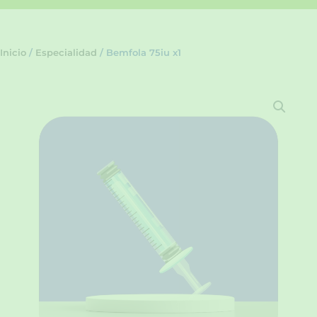
Inicio
/
Especialidad
/ Bemfola 75iu x1