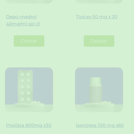
Depo-medrol
Tivicay 50 mg x 30
40mg/ml spi x1
Cotizar
Cotizar
Prezista 800mg x30
Isentress 100 mg x60