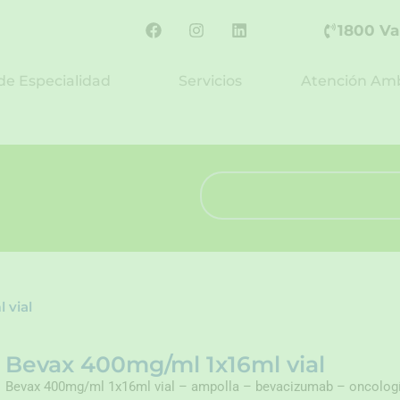
F
I
L
1800 Va
a
n
i
c
s
n
e
t
k
de Especialidad
Servicios
Atención Amb
b
a
e
o
g
d
o
r
i
k
a
n
m
Search
 vial
Bevax 400mg/ml 1x16ml vial
Bevax 400mg/ml 1x16ml vial – ampolla – bevacizumab – oncologí