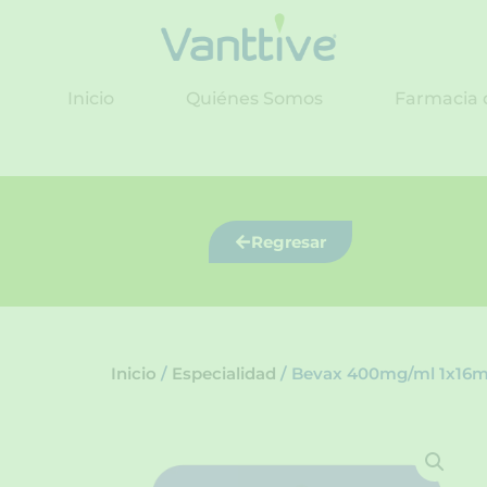
Ir
al
contenido
Inicio
Quiénes Somos
Farmacia 
Regresar
Inicio
/
Especialidad
/ Bevax 400mg/ml 1x16ml