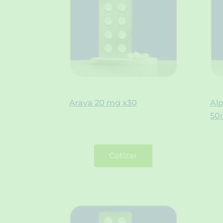
Arava 20 mg x30
Al
50
Cotizar