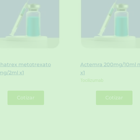
phatrex metotrexato
Actemra 200mg/10ml 
mg/2ml x1
x1
Tocilizumab
Cotizar
Cotizar