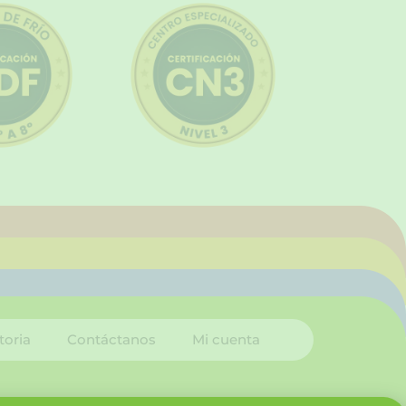
toria
Contáctanos
Mi cuenta
I
L