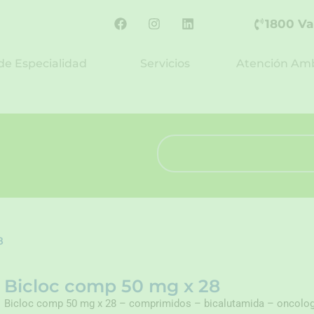
F
I
L
1800 Va
a
n
i
c
s
n
e
t
k
de Especialidad
Servicios
Atención Amb
b
a
e
o
g
d
o
r
i
k
a
n
m
Search
8
Bicloc comp 50 mg x 28
Bicloc comp 50 mg x 28 – comprimidos – bicalutamida – oncolog