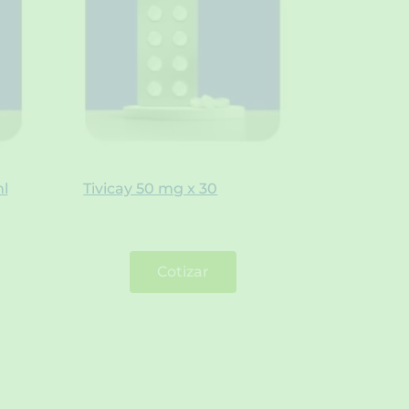
l
Tivicay 50 mg x 30
Cotizar