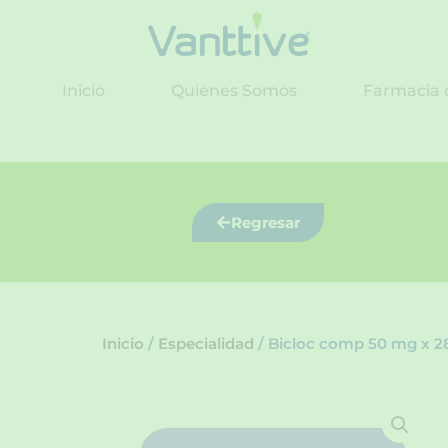
Ir
al
contenido
Inicio
Quiénes Somos
Farmacia 
Regresar
Inicio
/
Especialidad
/ Bicloc comp 50 mg x 2