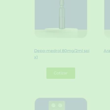
Depo-medrol 80mg/2ml spi
Ar
x1
Cotizar