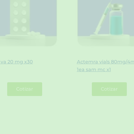
ava 20 mg x30
Actemra vials 80mg/4m
1ea sam mc x1
Cotizar
Cotizar