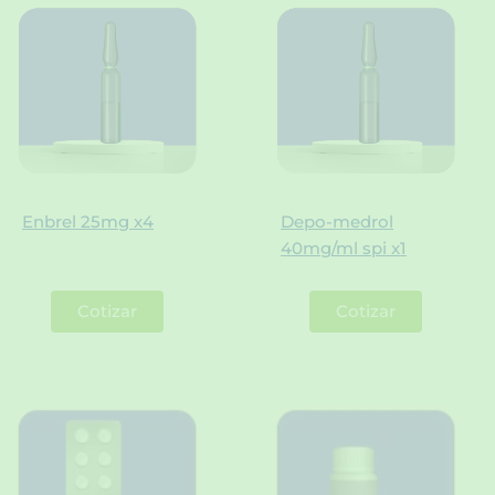
Enbrel 25mg x4
Depo-medrol
40mg/ml spi x1
Cotizar
Cotizar