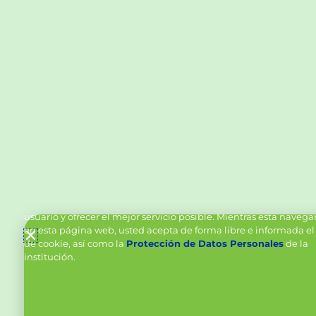
Política de Cookies y Tratamiento de Datos Personal
Vanttive utiliza cookies en este sitio para mejorar la experiencia
usuario y ofrecer el mejor servicio posible. Mientras está naveg
en esta página web, usted acepta de forma libre e informada el
de cookie, así como la
Protección de Datos Personales
de la
institución.