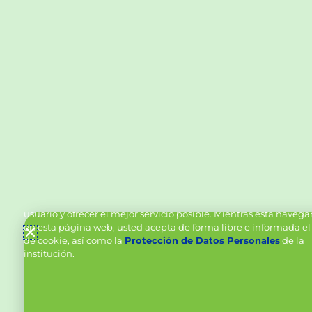
Política de Cookies y Tratamiento de Datos Personal
Vanttive utiliza cookies en este sitio para mejorar la experiencia
usuario y ofrecer el mejor servicio posible. Mientras está naveg
en esta página web, usted acepta de forma libre e informada el
de cookie, así como la
Protección de Datos Personales
de la
institución.