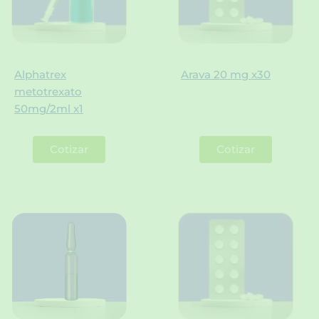
Alphatrex
Arava 20 mg x30
metotrexato
50mg/2ml x1
Cotizar
Cotizar