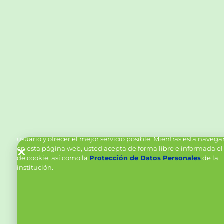
Política de Cookies y Tratamiento de Datos Personal
Vanttive utiliza cookies en este sitio para mejorar la experiencia
usuario y ofrecer el mejor servicio posible. Mientras está naveg
en esta página web, usted acepta de forma libre e informada el
de cookie, así como la
Protección de Datos Personales
de la
institución.