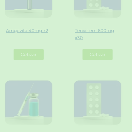
Amgevita 40mg x2
Tenvir em 600mg
x30
Cotizar
Cotizar