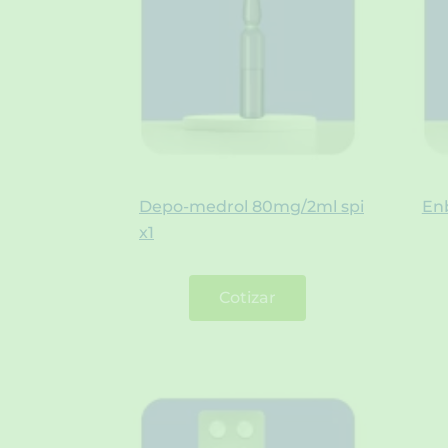
Depo-medrol 80mg/2ml spi
En
x1
Cotizar