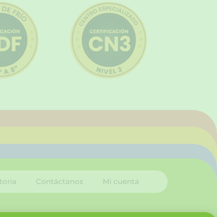
toria
Contáctanos
Mi cuenta
I
L