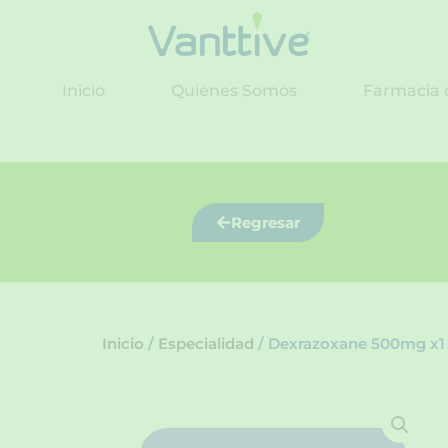
Ir
al
contenido
Inicio
Quiénes Somos
Farmacia 
Regresar
Inicio
/
Especialidad
/ Dexrazoxane 500mg x1