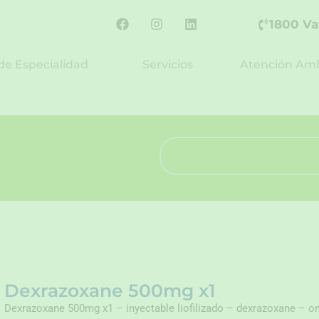
F
I
L
1800 Va
a
n
i
c
s
n
e
t
k
de Especialidad
Servicios
Atención Amb
b
a
e
o
g
d
o
r
i
k
a
n
m
Search
Dexrazoxane 500mg x1
Dexrazoxane 500mg x1 – inyectable liofilizado – dexrazoxane – 