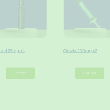
brel 25mg x4
Cimzia 200mg x2
Cotizar
Cotizar