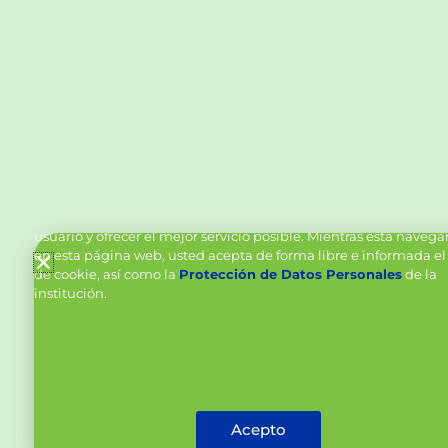
Política de Cookies y Tratamiento de Datos Personal
Vanttive utiliza cookies en este sitio para mejorar la experiencia
usuario y ofrecer el mejor servicio posible. Mientras está naveg
en esta página web, usted acepta de forma libre e informada el
de cookie, así como la
Protección de Datos Personales
de la
institución.
Acepto