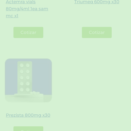
Actemra vials
Triumeq 600mg x30
80mg/4ml 1ea sam
mc x1
Cotizar
Cotizar
Prezista 800mg x30