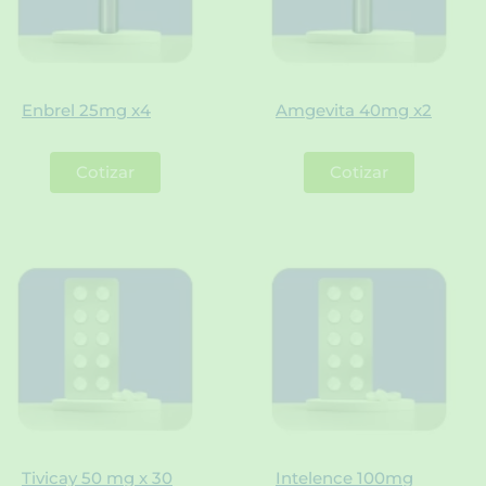
Enbrel 25mg x4
Amgevita 40mg x2
Cotizar
Cotizar
Tivicay 50 mg x 30
Intelence 100mg