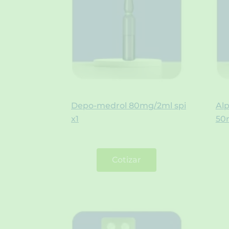
Depo-medrol 80mg/2ml spi
Al
x1
50
Cotizar