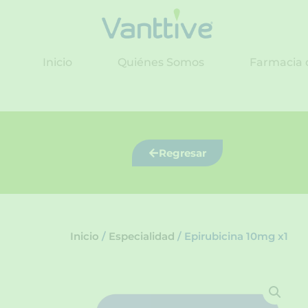
Ir
al
contenido
Inicio
Quiénes Somos
Farmacia 
Regresar
Inicio
/
Especialidad
/ Epirubicina 10mg x1