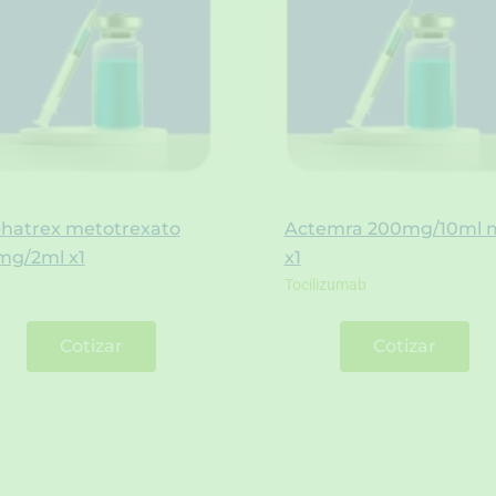
phatrex metotrexato
Actemra 200mg/10ml 
mg/2ml x1
x1
Tocilizumab
Cotizar
Cotizar