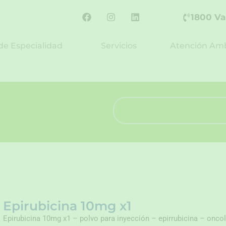
F
I
L
1800 Va
a
n
i
c
s
n
e
t
k
de Especialidad
Servicios
Atención Amb
b
a
e
o
g
d
o
r
i
k
a
n
m
Search
Epirubicina 10mg x1
Epirubicina 10mg x1 – polvo para inyección – epirrubicina – onc