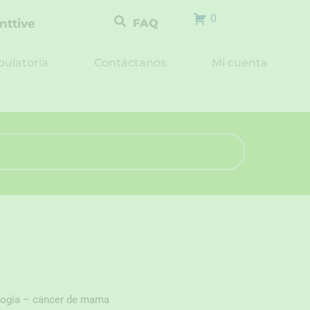
0
nttive
FAQ
ulatoria
Contáctanos
Mi cuenta
ología – cáncer de mama