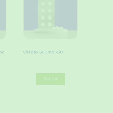
mc
Viraday 600mg x30
Cotizar